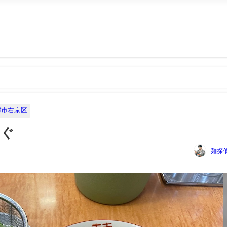
都市右京区
んぐ
麺探偵
秒